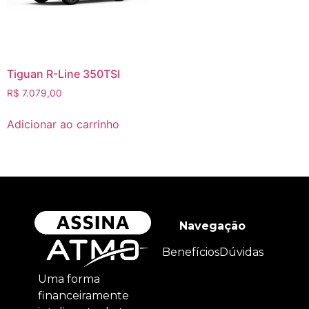
Tiguan R-Line 350TSI
R$
7.079,00
Adicionar ao carrinho
Navegação
Benefícios
Dúvidas
Uma forma
financeiramente