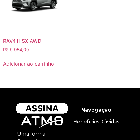
RAV4 H SX AWD
R$
9.954,00
Adicionar ao carrinho
Navegação
Benefícios
Dúvidas
Uma forma