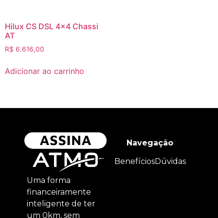
Hilux CS DSL 4×4 Chassi
AT
R$
6.616,00
Adicionar ao carrinho
Navegação
Benefícios
Dúvidas
Uma forma
financeiramente
inteligente de ter
um 0km, sem