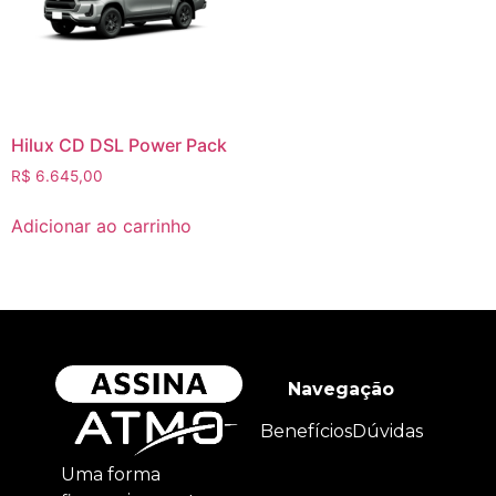
Hilux CD DSL Power Pack
R$
6.645,00
Adicionar ao carrinho
Navegação
Benefícios
Dúvidas
Uma forma