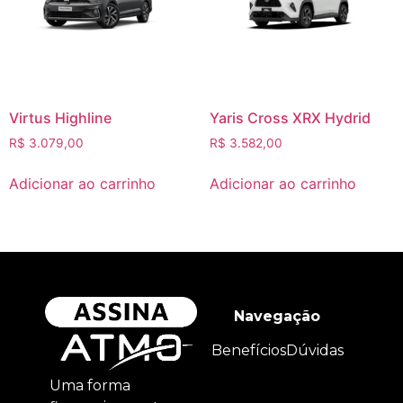
Virtus Highline
Yaris Cross XRX Hydrid
R$
3.079,00
R$
3.582,00
Adicionar ao carrinho
Adicionar ao carrinho
Navegação
Benefícios
Dúvidas
Uma forma