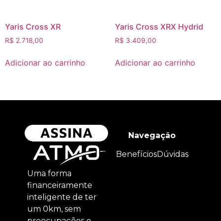
Yaris Cross XR
Yaris Cross XRX Hydrid
R$
2.718,00
R$
3.409,00
Adicionar ao carrinho
Adicionar ao carrinho
Navegação
Benefícios
Dúvidas
Uma forma
financeiramente
inteligente de ter
um 0km, sem
preocupações e