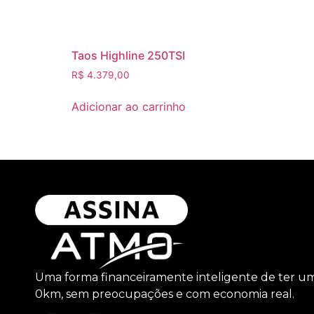
Taos Highline 250TSI
R$
4.379,00
Adicionar ao carrinho
Uma forma financeiramente inteligente de ter u
0km, sem preocupações e com economia real.