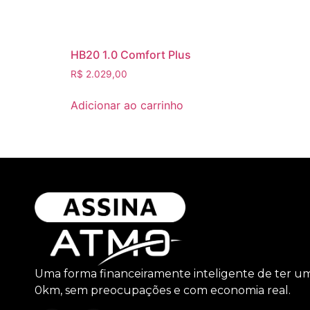
HB20 1.0 Comfort Plus
R$
2.029,00
Adicionar ao carrinho
Uma forma financeiramente inteligente de ter u
0km, sem preocupações e com economia real.