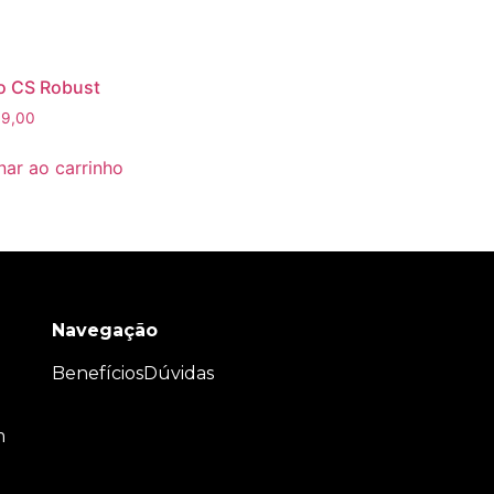
o CS Robust
9,00
nar ao carrinho
Navegação
Benefícios
Dúvidas
m