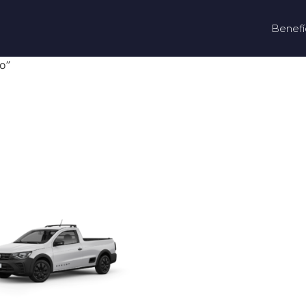
Benefí
o”