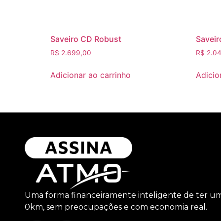
Saveiro CD Robust
Saveir
R$
2.699,00
R$
2.04
Adicionar ao carrinho
Adicio
Uma forma financeiramente inteligente de ter u
0km, sem preocupações e com economia real.