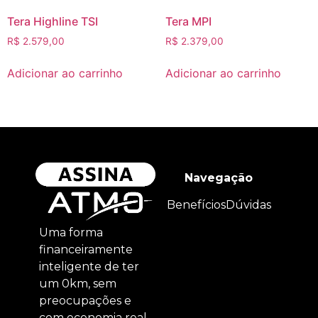
Tera Highline TSI
Tera MPI
R$
2.579,00
R$
2.379,00
Adicionar ao carrinho
Adicionar ao carrinho
Navegação
Benefícios
Dúvidas
Uma forma
financeiramente
inteligente de ter
um 0km, sem
preocupações e
com economia real.