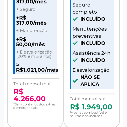
317,00/mês
Seguro
+ Seguro
completo
+R$
INCLUÍDO
317,00/mês
Manutenções
+ Manutenção
preventivas
+R$
INCLUÍDO
50,00/mês
+ Desvalorização
Assistência 24h
(20% em 3 anos)
INCLUÍDO
≈
R$1.021,00/mês
Desvalorização
NÃO SE
Total mensal real
APLICA
R$
4.266,00
Total mensal real
*Sem contar custos extras
R$
1.949,00
e emergenciais
*Apenas combustível e
multas não inclusas