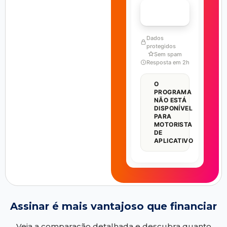
FALAR COM ESPECIALISTA
Dados
protegidos
Sem spam
Resposta em 2h
O
PROGRAMA
NÃO ESTÁ
DISPONÍVEL
PARA
MOTORISTA
DE
APLICATIVO
Assinar é mais vantajoso que financiar
Veja a comparação detalhada e descubra quanto