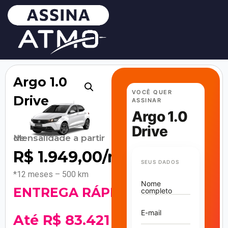
Argo 1.0
VOCÊ QUER
Drive
ASSINAR
Argo 1.0
Drive
Mensalidade a partir de
R$
1.949,00
/mês
SEUS DADOS
*12 meses – 500 km
Nome
ENTREGA RÁPIDA
completo
E-mail
Até R$ 83.421