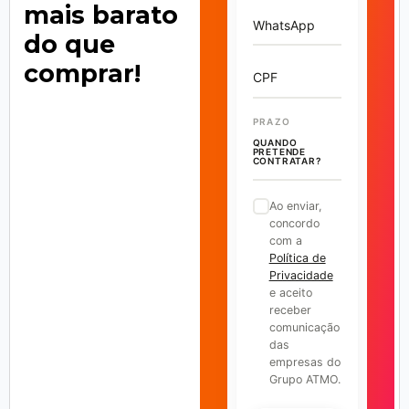
mais barato
WhatsApp
do que
comprar!
CPF
PRAZO
QUANDO
PRETENDE
CONTRATAR?
Ao enviar,
concordo
com a
Política de
Privacidade
e aceito
receber
comunicação
das
empresas do
Grupo ATMO.