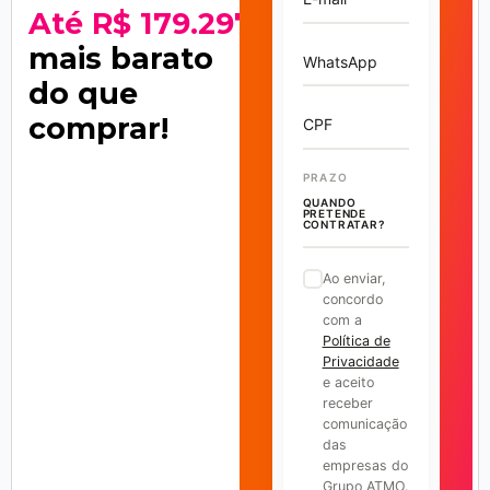
Até R$ 179.297
mais barato
WhatsApp
do que
comprar!
CPF
PRAZO
QUANDO
PRETENDE
CONTRATAR?
Ao enviar,
concordo
com a
Política de
Privacidade
e aceito
receber
comunicação
das
empresas do
Grupo ATMO.