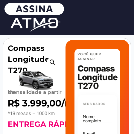
Compass
VOCÊ QUER
Longitude
ASSINAR
Compass
T270
Longitude
T270
Mensalidade a partir de
R$
3.999,00
/mês
SEUS DADOS
*18 meses – 1000 km
Nome
completo
ENTREGA RÁPIDA
E-mail