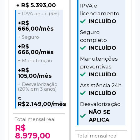
+ R$ 5.393,00
IPVA e
licenciamento
+ IPVA anual (4%)
INCLUÍDO
+R$
666,00/mês
Seguro
+ Seguro
completo
+R$
INCLUÍDO
666,00/mês
Manutenções
+ Manutenção
preventivas
+R$
INCLUÍDO
105,00/mês
+ Desvalorização
Assistência 24h
(20% em 3 anos)
INCLUÍDO
≈
R$2.149,00/mês
Desvalorização
NÃO SE
Total mensal real
APLICA
R$
8.979,00
Total mensal real