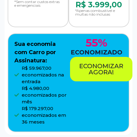
*Sem contar custos extras
R$
3.999,00
e emergenciais
*Apenas combustível e
multas não inclusas
55%
Sua economia
ECONOMIZADO
com Carro por
Assinatura:
ECONOMIZAR
R$ 59.967,00
AGORA!
economizados na
entrada
R$ 4.980,00
economizados por
mês
R$ 179.297,00
economizados em
36 meses