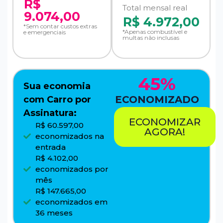
R$
Total mensal real
9.074,00
R$
4.972,00
*Sem contar custos extras
*Apenas combustível e
e emergenciais
multas não inclusas
45%
Sua economia
ECONOMIZADO
com Carro por
Assinatura:
ECONOMIZAR
R$ 60.597,00
AGORA!
economizados na
entrada
R$ 4.102,00
economizados por
mês
R$ 147.665,00
economizados em
36 meses