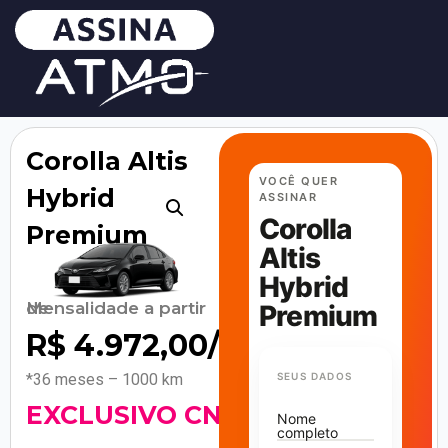
Corolla Altis
VOCÊ QUER
Hybrid
ASSINAR
Corolla
Premium
Altis
Hybrid
Mensalidade a partir de
Premium
R$
4.972,00
/mês
*36 meses – 1000 km
SEUS DADOS
EXCLUSIVO CNPJ!
Nome
completo