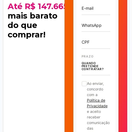
Até R$ 147.665
E-mail
mais barato
do que
WhatsApp
comprar!
CPF
PRAZO
QUANDO
PRETENDE
CONTRATAR?
Ao enviar,
concordo
com a
Política de
Privacidade
e aceito
receber
comunicação
das