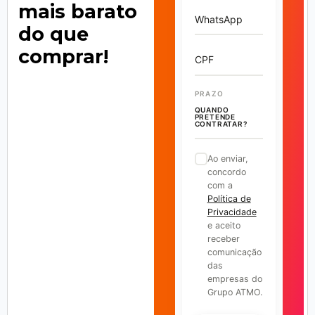
mais barato
WhatsApp
do que
comprar!
CPF
PRAZO
QUANDO
PRETENDE
CONTRATAR?
Ao enviar,
concordo
com a
Política de
Privacidade
e aceito
receber
comunicação
das
empresas do
Grupo ATMO.