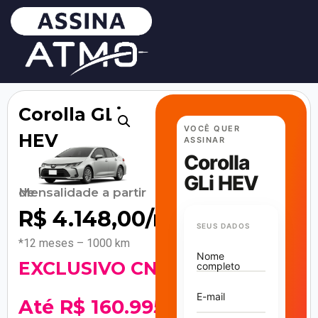
Corolla GLi
VOCÊ QUER
HEV
ASSINAR
Corolla
GLi HEV
Mensalidade a partir de
R$
4.148,00
/mês
SEUS DADOS
*12 meses – 1000 km
Nome
EXCLUSIVO CNPJ!
completo
E-mail
Até R$ 160.995