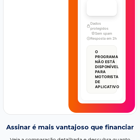
FALAR COM ESPECIALISTA
Dados
protegidos
Sem spam
Resposta em 2h
O
PROGRAMA
NÃO ESTÁ
DISPONÍVEL
PARA
MOTORISTA
DE
APLICATIVO
Assinar é mais vantajoso que financiar
Veja a comparação detalhada e descubra quanto