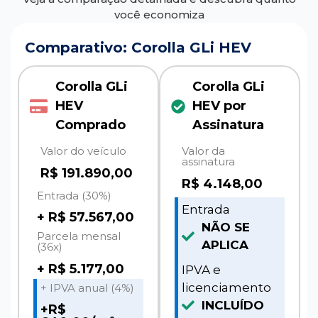
você economiza
Comparativo: Corolla GLi HEV
Corolla GLi
Corolla GLi
HEV
HEV por
Comprado
Assinatura
Valor do veículo
Valor da
assinatura
R$ 191.890,00
R$
4.148,00
Entrada (30%)
Entrada
+ R$ 57.567,00
NÃO SE
Parcela mensal
APLICA
(36x)
+ R$ 5.177,00
IPVA e
licenciamento
+ IPVA anual (4%)
INCLUÍDO
+R$