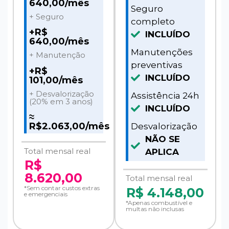
640,00/mês
Seguro
+ Seguro
completo
+R$
INCLUÍDO
640,00/mês
Manutenções
+ Manutenção
preventivas
+R$
INCLUÍDO
101,00/mês
+ Desvalorização
Assistência 24h
(20% em 3 anos)
INCLUÍDO
≈
R$2.063,00/mês
Desvalorização
NÃO SE
Total mensal real
APLICA
R$
8.620,00
Total mensal real
*Sem contar custos extras
R$
4.148,00
e emergenciais
*Apenas combustível e
multas não inclusas