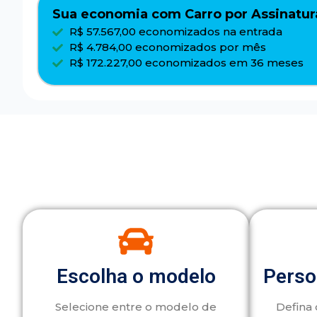
Sua economia com Carro por Assinatur
R$ 57.567,00 economizados na entrada
R$ 4.784,00 economizados por mês
R$ 172.227,00 economizados em 36 meses
Escolha o modelo
Perso
Selecione entre o modelo de
Defina 