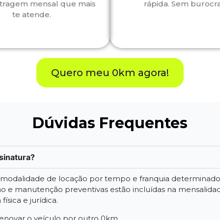
tragem mensal que mais
rápida. Sem burocra
te atende.
Quero meu 0km agora!
Dúvidas Frequentes
sinatura?
a modalidade de locação por tempo e franquia determinad
 e manutenção preventivas estão incluídas na mensalidade.
ísica e jurídica.
 renovar o veículo por outro 0km.