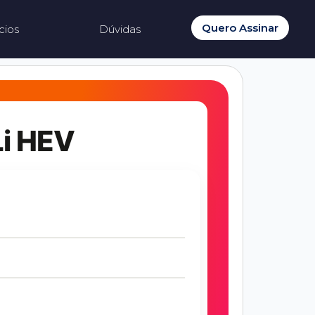
Quero Assinar
cios
Dúvidas
Li HEV