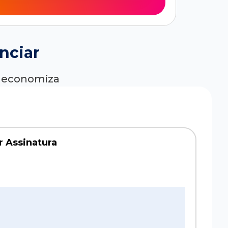
nciar
ê economiza
r Assinatura