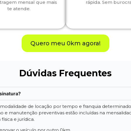
tragem mensal que mais
rápida. Sem burocra
te atende.
Quero meu 0km agora!
Dúvidas Frequentes
sinatura?
a modalidade de locação por tempo e franquia determinad
 e manutenção preventivas estão incluídas na mensalidade.
ísica e jurídica.
 renovar o veículo por outro 0km.