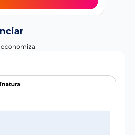
nciar
ê economiza
sinatura