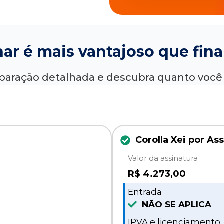
nar é mais vantajoso que fina
paração detalhada e descubra quanto voc
Corolla Xei por As
Valor da assinatura
R$
4.273,00
Entrada
NÃO SE APLICA
IPVA e licenciamento