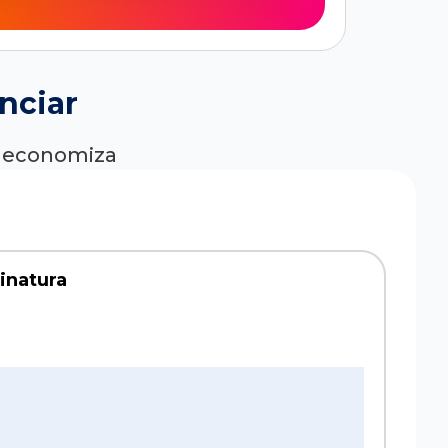
nciar
ê economiza
sinatura