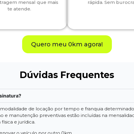
tragem mensal que mais
rápida. Sem burocra
te atende.
Quero meu 0km agora!
Dúvidas Frequentes
sinatura?
a modalidade de locação por tempo e franquia determinad
 e manutenção preventivas estão incluídas na mensalidade.
ísica e jurídica.
 renovar o veículo por outro 0km.