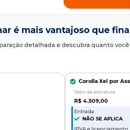
nar é mais vantajoso que fina
paração detalhada e descubra quanto voc
Corolla Xei por As
Valor da assinatura
R$
4.509,00
Entrada
NÃO SE APLICA
IPVA e licenciamento