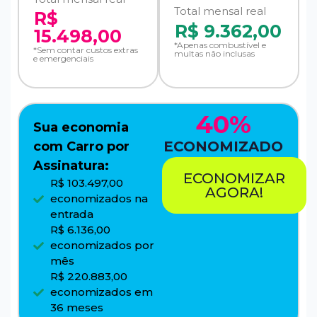
Total mensal real
R$
R$
9.362,00
15.498,00
*Apenas combustível e
*Sem contar custos extras
multas não inclusas
e emergenciais
40%
Sua economia
ECONOMIZADO
com Carro por
Assinatura:
ECONOMIZAR
R$ 103.497,00
AGORA!
economizados na
entrada
R$ 6.136,00
economizados por
mês
R$ 220.883,00
economizados em
36 meses