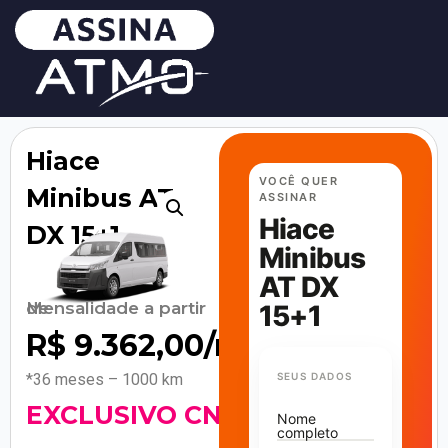
Hiace
VOCÊ QUER
Minibus AT
ASSINAR
Hiace
DX 15+1
Minibus
AT DX
Mensalidade a partir de
15+1
R$
9.362,00
/mês
*36 meses – 1000 km
SEUS DADOS
EXCLUSIVO CNPJ!
Nome
completo