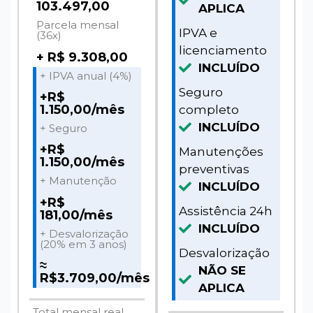
103.497,00
APLICA
Parcela mensal
IPVA e
(36x)
licenciamento
+ R$ 9.308,00
INCLUÍDO
+ IPVA anual (4%)
Seguro
+R$
1.150,00/mês
completo
INCLUÍDO
+ Seguro
+R$
Manutenções
1.150,00/mês
preventivas
+ Manutenção
INCLUÍDO
+R$
Assistência 24h
181,00/mês
INCLUÍDO
+ Desvalorização
(20% em 3 anos)
Desvalorização
≈
NÃO SE
R$3.709,00/mês
APLICA
Total mensal real