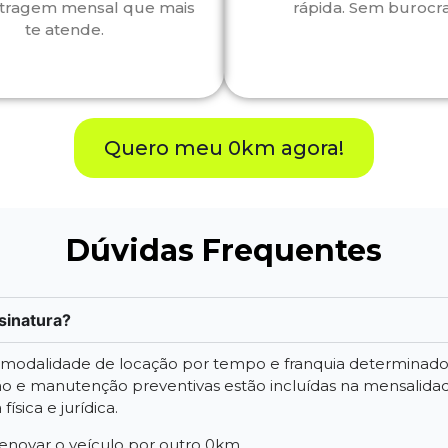
tragem mensal que mais
rápida. Sem burocra
te atende.
Quero meu 0km agora!
Dúvidas Frequentes
sinatura?
a modalidade de locação por tempo e franquia determinad
 e manutenção preventivas estão incluídas na mensalidade.
ísica e jurídica.
 renovar o veículo por outro 0km.