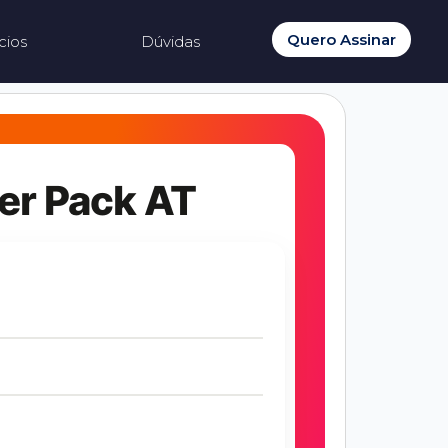
Quero Assinar
cios
Dúvidas
er Pack AT