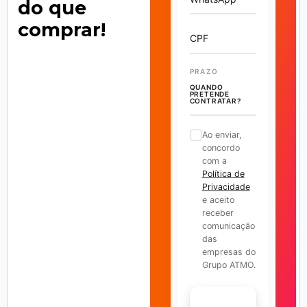
do que
comprar!
CPF
PRAZO
QUANDO
PRETENDE
CONTRATAR?
Ao enviar,
concordo
com a
Política de
Privacidade
e aceito
receber
comunicação
das
empresas do
Grupo ATMO.
FALAR COM ESPECIALISTA