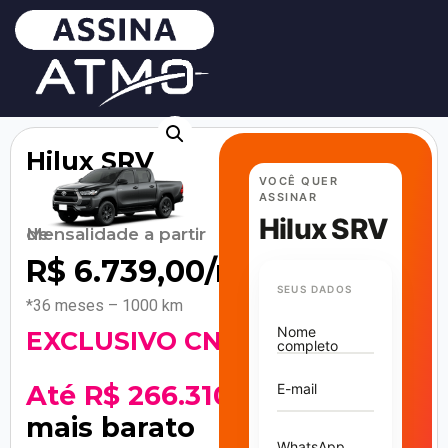
Hilux SRV
VOCÊ QUER
ASSINAR
Hilux SRV
Mensalidade a partir de
R$
6.739,00
/mês
SEUS DADOS
*36 meses – 1000 km
Nome
EXCLUSIVO CNPJ!
completo
Até R$ 266.310
E-mail
mais barato
WhatsApp