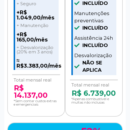
INCLUÍDO
+ Seguro
+R$
Manutenções
1.049,00/mês
preventivas
+ Manutenção
INCLUÍDO
+R$
Assistência 24h
165,00/mês
INCLUÍDO
+ Desvalorização
(20% em 3 anos)
Desvalorização
≈
NÃO SE
R$3.383,00/mês
APLICA
Total mensal real
Total mensal real
R$
R$
6.739,00
14.137,00
*Apenas combustível e
*Sem contar custos extras
multas não inclusas
e emergenciais