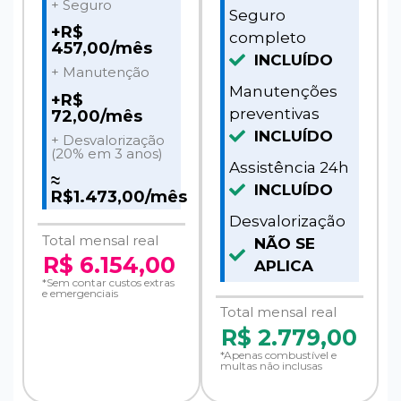
+ Seguro
Seguro
+R$
completo
457,00/mês
INCLUÍDO
+ Manutenção
Manutenções
+R$
preventivas
72,00/mês
INCLUÍDO
+ Desvalorização
(20% em 3 anos)
Assistência 24h
≈
INCLUÍDO
R$1.473,00/mês
Desvalorização
Total mensal real
NÃO SE
R$ 6.154,00
APLICA
*Sem contar custos extras
e emergenciais
Total mensal real
R$
2.779,00
*Apenas combustível e
multas não inclusas