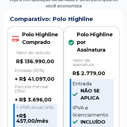
você economiza
Comparativo: Polo Highline
Polo Highline
Polo Highline
Comprado
por
Assinatura
Valor do veículo
Valor da
R$ 136.990,00
assinatura
Entrada (30%)
R$
2.779,00
+ R$ 41.097,00
Entrada
Parcela mensal
NÃO SE
(36x)
APLICA
+ R$ 3.696,00
+ IPVA anual (4%)
IPVA e
licenciamento
+R$
457,00/mês
INCLUÍDO