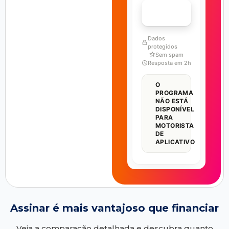
FALAR COM ESPECIALISTA
Dados
protegidos
Sem spam
Resposta em 2h
O
PROGRAMA
NÃO ESTÁ
DISPONÍVEL
PARA
MOTORISTA
DE
APLICATIVO
Assinar é mais vantajoso que financiar
Veja a comparação detalhada e descubra quanto