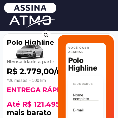
Polo Highline
VOCÊ QUER
ASSINAR
Polo
Mensalidade a partir de
Highline
R$
2.779,00
/mês
*36 meses – 500 km
SEUS DADOS
ENTREGA RÁPIDA
Nome
completo
Até R$ 121.495
E-mail
mais barato