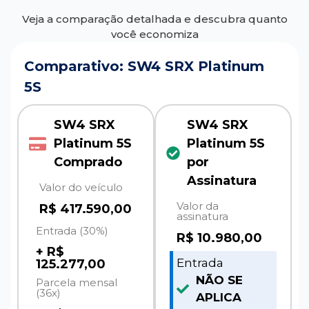
Veja a comparação detalhada e descubra quanto
você economiza
Comparativo: SW4 SRX Platinum
5S
SW4 SRX
SW4 SRX
Platinum 5S
Platinum 5S
Comprado
por
Assinatura
Valor do veículo
Valor da
R$ 417.590,00
assinatura
Entrada (30%)
R$
10.980,00
+ R$
Entrada
125.277,00
NÃO SE
Parcela mensal
(36x)
APLICA