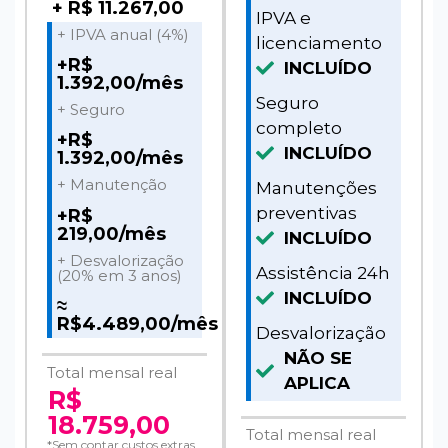
+ R$ 11.267,00
IPVA e
+ IPVA anual (4%)
licenciamento
+R$
INCLUÍDO
1.392,00/mês
Seguro
+ Seguro
completo
+R$
INCLUÍDO
1.392,00/mês
+ Manutenção
Manutenções
preventivas
+R$
219,00/mês
INCLUÍDO
+ Desvalorização
Assistência 24h
(20% em 3 anos)
INCLUÍDO
≈
R$4.489,00/mês
Desvalorização
NÃO SE
Total mensal real
APLICA
R$
18.759,00
Total mensal real
*Sem contar custos extras