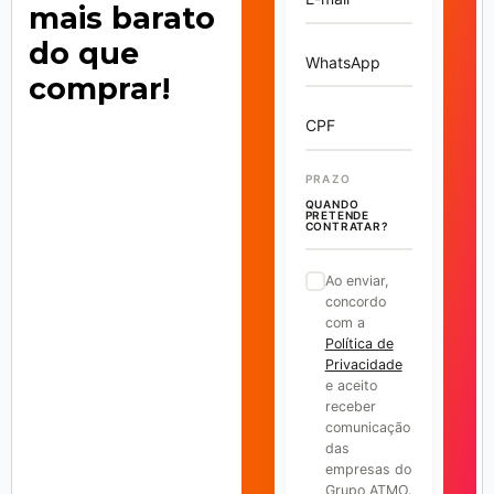
mais barato
do que
WhatsApp
comprar!
CPF
PRAZO
QUANDO
PRETENDE
CONTRATAR?
Ao enviar,
concordo
com a
Política de
Privacidade
e aceito
receber
comunicação
das
empresas do
Grupo ATMO.