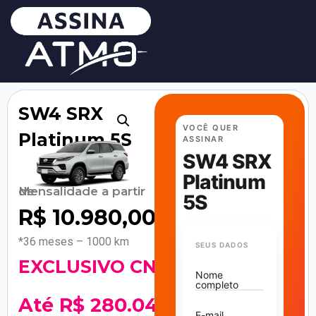
SW4 SRX
VOCÊ QUER
Platinum 5S
ASSINAR
SW4 SRX
Platinum
Mensalidade a partir de
5S
R$
10.980,00
/mês
*36 meses – 1000 km
SEUS DADOS
EXCLUSIVO CNPJ!
Nome
completo
Até R$ 280.044
E-mail