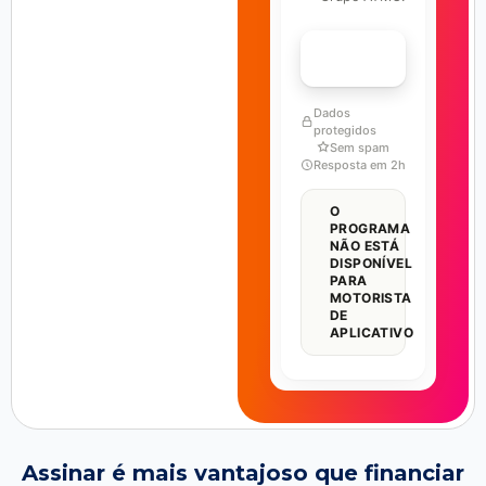
FALAR COM ESPECIALISTA
Dados
protegidos
Sem spam
Resposta em 2h
O
PROGRAMA
NÃO ESTÁ
DISPONÍVEL
PARA
MOTORISTA
DE
APLICATIVO
Assinar é mais vantajoso que financiar