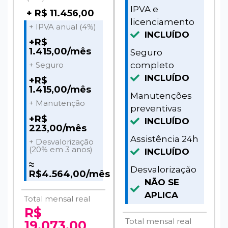
IPVA e
+ R$ 11.456,00
licenciamento
+ IPVA anual (4%)
INCLUÍDO
+R$
1.415,00/mês
Seguro
completo
+ Seguro
INCLUÍDO
+R$
1.415,00/mês
Manutenções
+ Manutenção
preventivas
+R$
INCLUÍDO
223,00/mês
Assistência 24h
+ Desvalorização
(20% em 3 anos)
INCLUÍDO
≈
Desvalorização
R$4.564,00/mês
NÃO SE
APLICA
Total mensal real
R$
Total mensal real
19.073,00