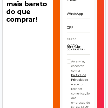
mais barato
do que
WhatsApp
comprar!
CPF
PRAZO
QUANDO
PRETENDE
CONTRATAR?
Ao enviar,
concordo
com a
Política de
Privacidade
e aceito
receber
comunicação
das
empresas do
Grupo ATMO.