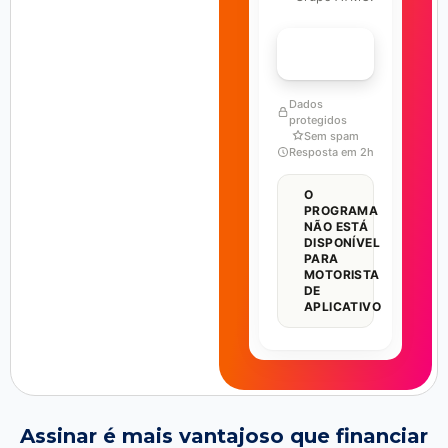
FALAR COM ESPECIALISTA
Dados
protegidos
Sem spam
Resposta em 2h
O
PROGRAMA
NÃO ESTÁ
DISPONÍVEL
PARA
MOTORISTA
DE
APLICATIVO
Assinar é mais vantajoso que financiar