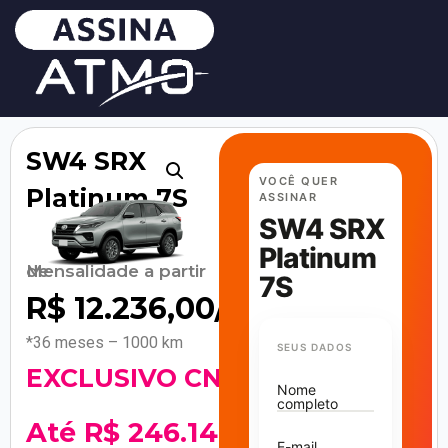
SW4 SRX
VOCÊ QUER
Platinum 7S
ASSINAR
SW4 SRX
Platinum
Mensalidade a partir de
7S
R$
12.236,00
/mês
*36 meses – 1000 km
SEUS DADOS
EXCLUSIVO CNPJ!
Nome
completo
Até R$ 246.148
E-mail