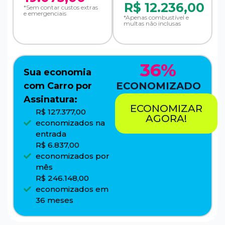
R$
12.236,00
*Sem contar custos extras
e emergenciais
*Apenas combustível e
multas não inclusas
36%
Sua economia
ECONOMIZADO
com Carro por
Assinatura:
ECONOMIZAR
R$ 127.377,00
AGORA!
economizados na
entrada
R$ 6.837,00
economizados por
mês
R$ 246.148,00
economizados em
36 meses