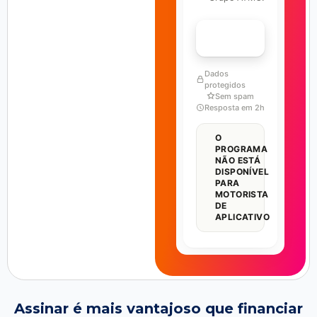
FALAR COM ESPECIALISTA
Dados
protegidos
Sem spam
Resposta em 2h
O
PROGRAMA
NÃO ESTÁ
DISPONÍVEL
PARA
MOTORISTA
DE
APLICATIVO
Assinar é mais vantajoso que financiar