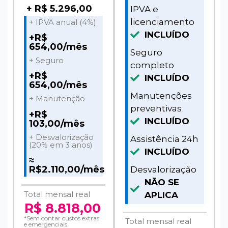
+ R$ 5.296,00
IPVA e
licenciamento
+ IPVA anual (4%)
INCLUÍDO
+R$
654,00/mês
Seguro
+ Seguro
completo
+R$
INCLUÍDO
654,00/mês
Manutenções
+ Manutenção
preventivas
+R$
INCLUÍDO
103,00/mês
+ Desvalorização
Assistência 24h
(20% em 3 anos)
INCLUÍDO
≈
R$2.110,00/mês
Desvalorização
NÃO SE
Total mensal real
APLICA
R$ 8.818,00
*Sem contar custos extras
Total mensal real
e emergenciais