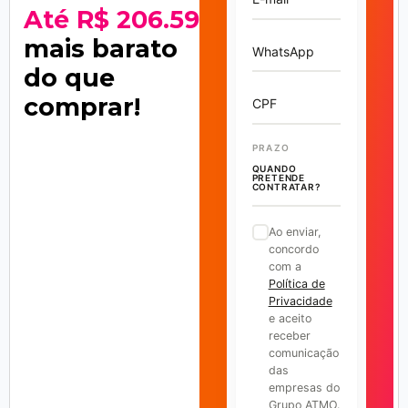
Até R$ 206.595
mais barato
WhatsApp
do que
comprar!
CPF
PRAZO
QUANDO
PRETENDE
CONTRATAR?
Ao enviar,
concordo
com a
Política de
Privacidade
e aceito
receber
comunicação
das
empresas do
Grupo ATMO.