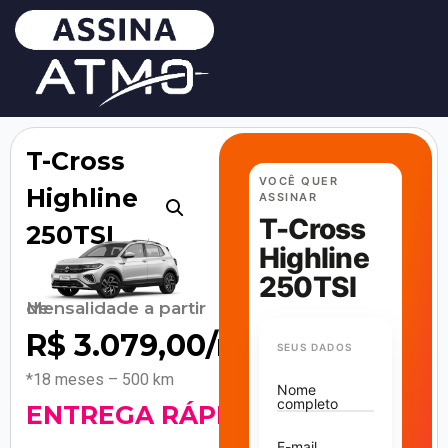
T-Cross
VOCÊ QUER
Highline
ASSINAR
T-Cross
250TSI
Highline
250TSI
Mensalidade a partir de
R$
3.079,00
/mês
SEUS DADOS
*18 meses – 500 km
Nome
completo
ENTREGA RÁPIDA
E-mail