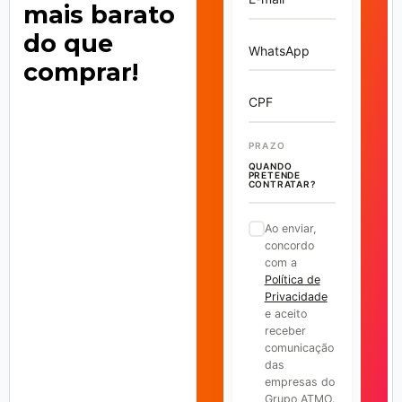
mais barato
do que
WhatsApp
comprar!
CPF
PRAZO
QUANDO
PRETENDE
CONTRATAR?
Ao enviar,
concordo
com a
Política de
Privacidade
e aceito
receber
comunicação
das
empresas do
Grupo ATMO.