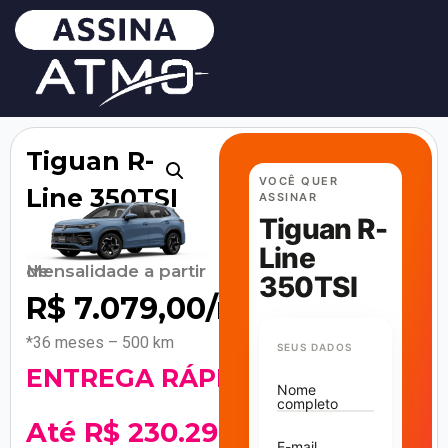
Tiguan R-
VOCÊ QUER
Line 350TSI
ASSINAR
Tiguan R-
Line
Mensalidade a partir de
350TSI
R$
7.079,00
/mês
*36 meses – 500 km
SEUS DADOS
ENTREGA RÁPIDA
Nome
completo
Até R$ 230.298
E-mail