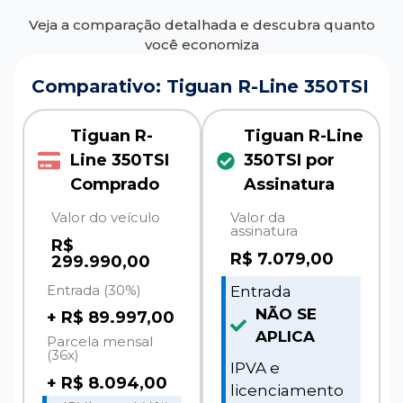
Veja a comparação detalhada e descubra quanto
você economiza
Comparativo: Tiguan R-Line 350TSI
Tiguan R-
Tiguan R-Line
Line 350TSI
350TSI por
Comprado
Assinatura
Valor do veículo
Valor da
assinatura
R$
R$
7.079,00
299.990,00
Entrada (30%)
Entrada
NÃO SE
+ R$ 89.997,00
APLICA
Parcela mensal
(36x)
IPVA e
+ R$ 8.094,00
licenciamento