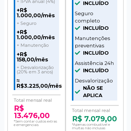
+ IPVA anual (4%)
INCLUÍDO
+R$
Seguro
1.000,00/mês
completo
+ Seguro
INCLUÍDO
+R$
1.000,00/mês
Manutenções
+ Manutenção
preventivas
INCLUÍDO
+R$
158,00/mês
Assistência 24h
+ Desvalorização
INCLUÍDO
(20% em 3 anos)
≈
Desvalorização
R$3.225,00/mês
NÃO SE
APLICA
Total mensal real
R$
Total mensal real
13.476,00
R$
7.079,00
*Sem contar custos extras
*Apenas combustível e
e emergenciais
multas não inclusas