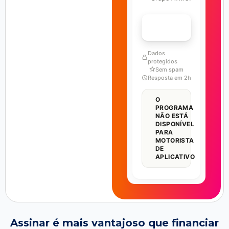
FALAR COM ESPECIALISTA
Dados
protegidos
Sem spam
Resposta em 2h
O
PROGRAMA
NÃO ESTÁ
DISPONÍVEL
PARA
MOTORISTA
DE
APLICATIVO
Assinar é mais vantajoso que financiar