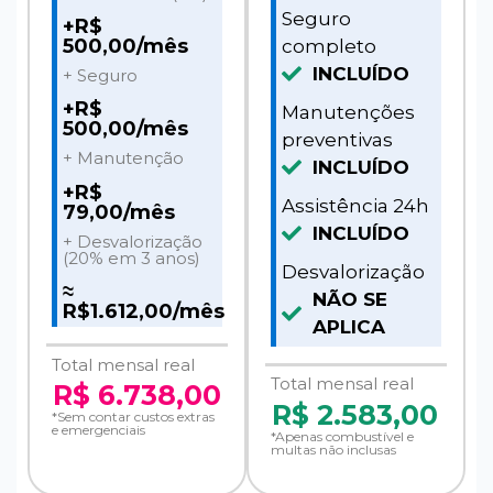
Seguro
+R$
500,00/mês
completo
INCLUÍDO
+ Seguro
+R$
Manutenções
500,00/mês
preventivas
+ Manutenção
INCLUÍDO
+R$
Assistência 24h
79,00/mês
INCLUÍDO
+ Desvalorização
(20% em 3 anos)
Desvalorização
≈
NÃO SE
R$1.612,00/mês
APLICA
Total mensal real
Total mensal real
R$ 6.738,00
R$
2.583,00
*Sem contar custos extras
e emergenciais
*Apenas combustível e
multas não inclusas