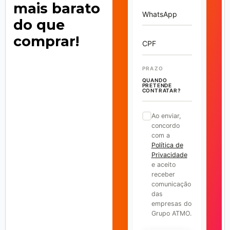
mais barato
WhatsApp
do que
comprar!
CPF
PRAZO
QUANDO
PRETENDE
CONTRATAR?
Ao enviar,
concordo
com a
Política de
Privacidade
e aceito
receber
comunicação
das
empresas do
Grupo ATMO.