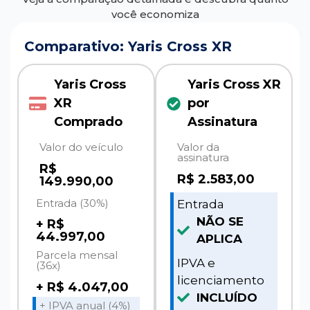
você economiza
Comparativo: Yaris Cross XR
Yaris Cross
Yaris Cross XR
XR
por
Comprado
Assinatura
Valor do veículo
Valor da
assinatura
R$
R$
2.583,00
149.990,00
Entrada (30%)
Entrada
NÃO SE
+ R$
44.997,00
APLICA
Parcela mensal
IPVA e
(36x)
licenciamento
+ R$ 4.047,00
INCLUÍDO
+ IPVA anual (4%)