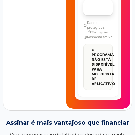
FALAR COM ESPECIALISTA
Dados
protegidos
Sem spam
Resposta em 2h
O
PROGRAMA
NÃO ESTÁ
DISPONÍVEL
PARA
MOTORISTA
DE
APLICATIVO
Assinar é mais vantajoso que financiar
Veja a comparação detalhada e descubra quanto