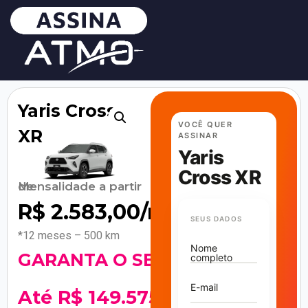
Yaris Cross
VOCÊ QUER
XR
ASSINAR
Yaris
Cross XR
Mensalidade a partir de
R$
2.583,00
/mês
SEUS DADOS
*12 meses – 500 km
Nome
GARANTA O SEU!
completo
E-mail
Até R$ 149.575