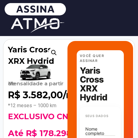
Yaris Cross
VOCÊ QUER
XRX Hydrid
ASSINAR
Yaris
Cross
Mensalidade a partir de
XRX
R$
3.582,00
/mês
Hydrid
*12 meses – 1000 km
EXCLUSIVO CNPJ!
SEUS DADOS
Nome
Até R$ 178.298
completo