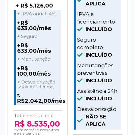
APLICA
+ R$ 5.126,00
+ IPVA anual (4%)
IPVA e
licenciamento
+R$
633,00/mês
INCLUÍDO
+ Seguro
Seguro
+R$
completo
633,00/mês
INCLUÍDO
+ Manutenção
Manutenções
+R$
preventivas
100,00/mês
INCLUÍDO
+ Desvalorização
(20% em 3 anos)
Assistência 24h
≈
INCLUÍDO
R$2.042,00/mês
Desvalorização
Total mensal real
NÃO SE
R$ 8.535,00
APLICA
*Sem contar custos extras
e emergenciais