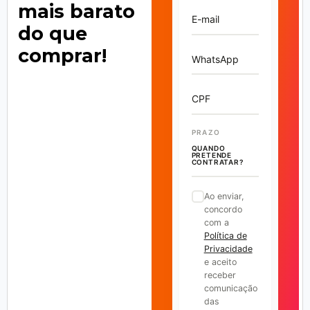
mais barato
E-mail
do que
comprar!
WhatsApp
CPF
PRAZO
QUANDO
PRETENDE
CONTRATAR?
Ao enviar,
concordo
com a
Política de
Privacidade
e aceito
receber
comunicação
das