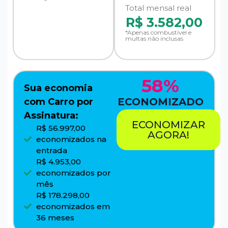
Total mensal real
R$
3.582,00
*Apenas combustível e
multas não inclusas
58%
Sua economia
ECONOMIZADO
com Carro por
Assinatura:
ECONOMIZAR
R$ 56.997,00
AGORA!
economizados na
entrada
R$ 4.953,00
economizados por
mês
R$ 178.298,00
economizados em
36 meses