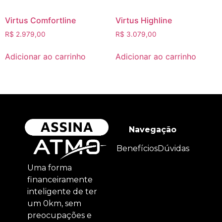
Virtus Comfortline
Virtus Highline
R$
2.979,00
R$
3.079,00
Adicionar ao carrinho
Adicionar ao carrinho
Navegação
Benefícios
Dúvidas
Uma forma
financeiramente
inteligente de ter
um 0km, sem
preocupações e