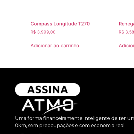
Compass Longitude T270
Reneg
R$
3.999,00
R$
3.58
Adicionar ao carrinho
Adicio
Uma forma financeiramente inteligente de ter u
0km, sem preocupações e com economia real.