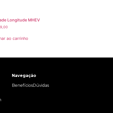
ade Longitude MHEV
9,00
nar ao carrinho
Navegação
Benefícios
Dúvidas
m