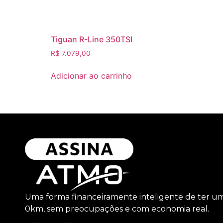
Tiguan R-Line 350TSI
R$
7.079,00
Adicionar ao carrinho
Uma forma financeiramente inteligente de ter u
0km, sem preocupações e com economia real.