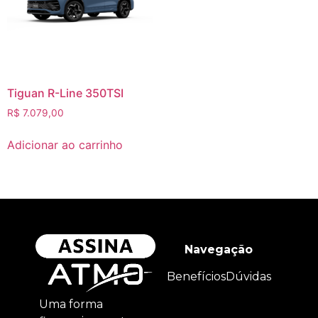
Tiguan R-Line 350TSI
R$
7.079,00
Adicionar ao carrinho
Navegação
Benefícios
Dúvidas
Uma forma