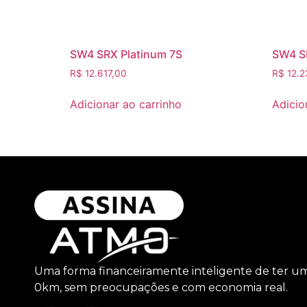
SW4 SRX Platinum 7S
SW4 S
R$
12.617,00
R$
12.2
Adicionar ao carrinho
Adicio
Uma forma financeiramente inteligente de ter u
0km, sem preocupações e com economia real.