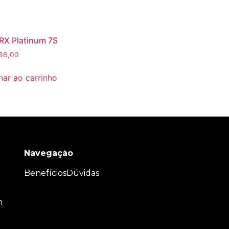
RX Platinum 7S
36,00
nar ao carrinho
Navegação
Benefícios
Dúvidas
m