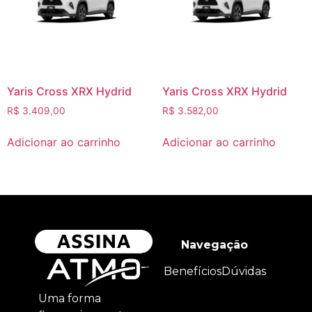
Yaris Cross XRX Hydrid
Yaris Cross XRX Hydrid
R$
3.409,00
R$
3.582,00
Adicionar ao carrinho
Adicionar ao carrinho
Navegação
Benefícios
Dúvidas
Uma forma