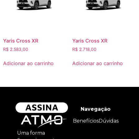
Yaris Cross XR
Yaris Cross XR
R$
2.583,00
R$
2.718,00
Adicionar ao carrinho
Adicionar ao carrinho
Navegação
Benefícios
Dúvidas
Uma forma