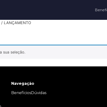
Benefí
uto / LANÇAMENTO
a sua seleção.
Navegação
Benefícios
Dúvidas
m