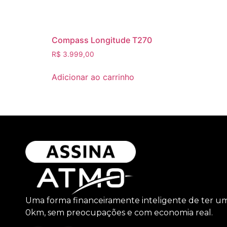
Compass Longitude T270
R$
3.999,00
Adicionar ao carrinho
Uma forma financeiramente inteligente de ter u
0km, sem preocupações e com economia real.