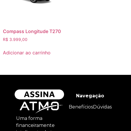
Compass Longitude T270
R$
3.999,00
Adicionar ao carrinho
Navegação
Benefícios
Dúvidas
Uma forma
financeiramente