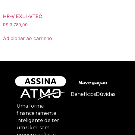
HR-V EXL i-VTEC
R$
3.789,00
Adicionar ao carrinho
Navegação
Benefícios
Dúvidas
Uma forma
financeiramente
inteligente de ter
um 0km, sem
preocupações e