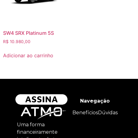
SW4 SRX Platinum 5S
R$
10.980,00
Adicionar ao carrinho
Navegação
Benefícios
Dúvidas
Uma forma
financeiramente