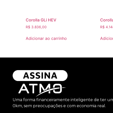
Corolla GLi HEV
Coroll
R$
3.836,00
R$
4.14
Adicionar ao carrinho
Adicio
Uma forma financeiramente inteligente de ter u
0km, sem preocupações e com economia real.