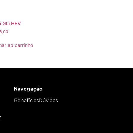
a GLi HEV
8,00
nar ao carrinho
Navegação
Benefícios
Dúvidas
m