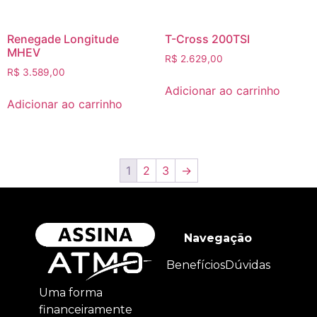
Renegade Longitude
T-Cross 200TSI
MHEV
R$
2.629,00
R$
3.589,00
Adicionar ao carrinho
Adicionar ao carrinho
1
2
3
→
Navegação
Benefícios
Dúvidas
Uma forma
financeiramente