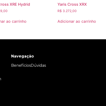
Cross XRE Hydrid
Yaris Cross XRX
9,00
R$
3.272,00
nar ao carrinho
Adicionar ao carrinho
Navegação
Benefícios
Dúvidas
m