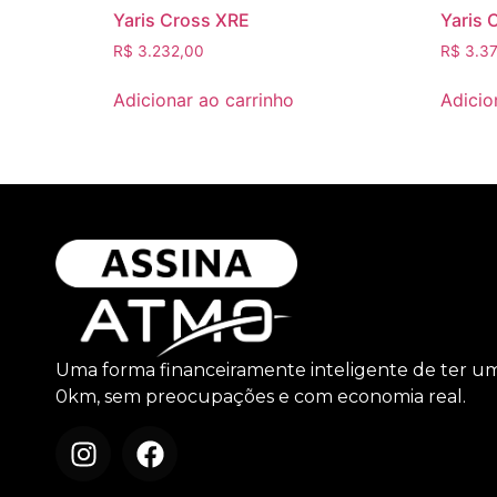
Yaris Cross XRE
Yaris 
R$
3.232,00
R$
3.37
Adicionar ao carrinho
Adicio
Uma forma financeiramente inteligente de ter u
0km, sem preocupações e com economia real.