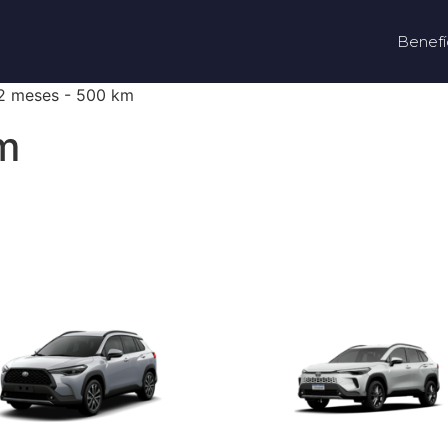
Benefí
12 meses - 500 km
m