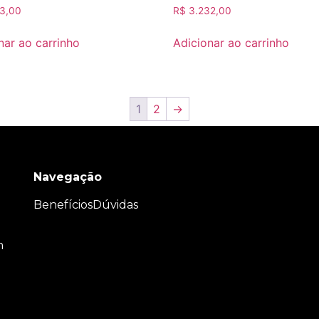
3,00
R$
3.232,00
nar ao carrinho
Adicionar ao carrinho
1
2
→
Navegação
Benefícios
Dúvidas
m