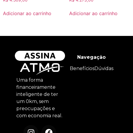
R$
4.509,00
R$
4.273,00
Adicionar ao carrinho
Adicionar ao carrinho
Navegação
Benefícios
Dúvidas
Uma forma
financeiramente
inteligente de ter
um 0km, sem
preocupações e
com economia real.